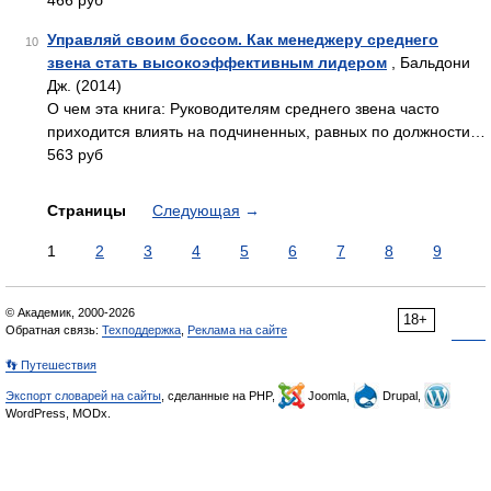
466 руб
Управляй своим боссом. Как менеджеру среднего
10
звена стать высокоэффективным лидером
, Бальдони
Дж. (2014)
О чем эта книга: Руководителям среднего звена часто
приходится влиять на подчиненных, равных по должности…
563 руб
Страницы
Следующая
→
1
2
3
4
5
6
7
8
9
© Академик, 2000-2026
18+
Обратная связь:
Техподдержка
,
Реклама на сайте
👣 Путешествия
Экспорт словарей на сайты
, сделанные на PHP,
Joomla,
Drupal,
WordPress, MODx.